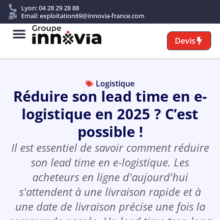
Lyon: 04 28 29 28 88
Email: exploitation69@innovia-france.com
Devis
Nos services
Transport sur mesure
Logistique
Réduire son lead time en e-
logistique en 2025 ? C’est
possible !
Il est essentiel de savoir comment réduire
son lead time en e-logistique. Les
acheteurs en ligne d'aujourd'hui
s'attendent à une livraison rapide et à
une date de livraison précise une fois la