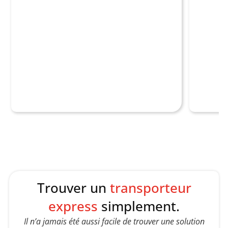
.
5
L
i
r
e
l'
a
r
t
i
c
l
e
Trouver un
transporteur
express
simplement.
Il n’a jamais été aussi facile de trouver une solution