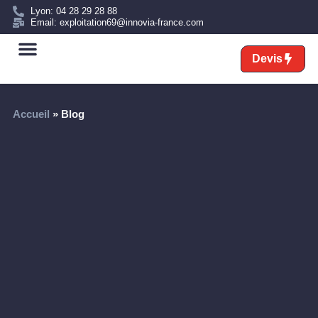
Lyon: 04 28 29 28 88
Email: exploitation69@innovia-france.com
Devis
Nos services
Transport sur mesure
Accueil
»
Blog